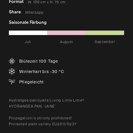
Format
W. 100 cm x H. 75 cm
Share
Whatsapp
Saisonale Färbung
Juli
August
September
Blütezeit 100 Tage
Winterhart bis -30 °C
Pflegeleicht
Hydrangea paniculata Living Little Lime®
HYDRANGEA PAN. ‘JANE’
Propagation is strictly prohibited!
Protected plant variety EU2011/0237