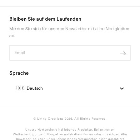
Bleiben Sie auf dem Laufenden
Melden Sie sich für unseren Newsletter mit allen Neuigkeiten
an.
Sprache
🇩🇪 Deutsch
©
Living Creations
2026
. All Rights Reserved.
Unsere Hortensien sind lebende Produkte. Bei extremen
Wetterbedingungen, Mangel an nahrhaftem Boden oder unsachgemäßer
Bewässerung kann unser lebenslanges Versprechen nicht garantiert