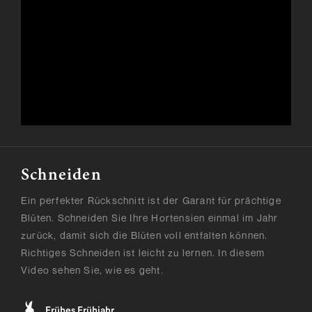
Schneiden
Ein perfekter Rückschnitt ist der Garant für prächtige
Blüten. Schneiden Sie Ihre Hortensien einmal im Jahr
zurück, damit sich die Blüten voll entfalten können.
Richtiges Schneiden ist leicht zu lernen. In diesem
Video sehen Sie, wie es geht.
Frühes Frühjahr