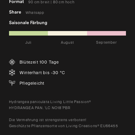
Format
90 cm breit | 80 cm hoch
Share
Whatsapp
Saisonale Färbung
Juli
August
September
Blütezeit 100 Tage
Winterhart bis -30 °C
Pflegeleicht
Hydrangea paniculata Living Little Passion®
HYDRANGEA PAN. ‘LC NO18’PBR
Die Vermehrung ist strengstens verboten!
Geschützte Pflanzensorte von Living Creations® EU66455