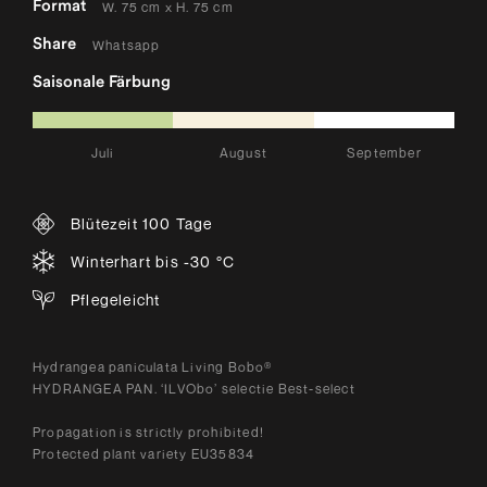
Format
W. 75 cm x H. 75 cm
Share
Whatsapp
Saisonale Färbung
Juli
August
September
Blütezeit 100 Tage
Winterhart bis -30 °C
Pflegeleicht
Hydrangea paniculata Living Bobo®
HYDRANGEA PAN. ‘ILVObo’ selectie Best-select
Propagation is strictly prohibited!
Protected plant variety EU35834