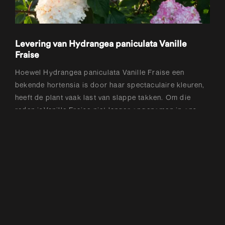
Levering van Hydrangea paniculata Vanille
Fraise
Hoewel Hydrangea paniculata Vanille Fraise een
bekende hortensia is door haar spectaculaire kleuren,
heeft de plant vaak last van slappe takken. Om die
reden isVanille Fraise niet langer opgenomen in ons
assortiment en zijn wij jaren geleden al gestart met het
ontwikkelen van een sterkere versie. Hieruit is onze
zelf veredelde Hydrangea paniculata
Living Pink & Rose
ontstaan. Zij beschikt over dezelfde spectaculaire
kleuren, maar heeft daarentegen uiterst sterke takken.
De
heeft deze variëteit daarom zelfs beloond
KVBC
met een zilveren medaille!
In onze webshop bestel je Living Pink & Rose en nog
vele andere prachtige Hydrangea paniculata’s. Alle