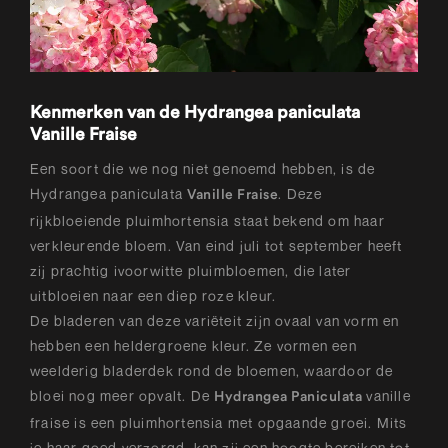
Kenmerken van de Hydrangea paniculata
Vanille Fraise
Een soort die we nog niet genoemd hebben, is de
Hydrangea paniculata
. Deze
Vanille Fraise
rijkbloeiende pluimhortensia staat bekend om haar
verkleurende bloem. Van eind juli tot september heeft
zij prachtig ivoorwitte pluimbloemen, die later
uitbloeien naar een diep roze kleur.
De bladeren van deze variëteit zijn ovaal van vorm en
hebben een heldergroene kleur. Ze vormen een
weelderig bladerdek rond de bloemen, waardoor de
bloei nog meer opvalt. De
vanille
Hydrangea Paniculata
fraise is een pluimhortensia met opgaande groei. Mits
je haar goed verzorgd, kan zij een hoogte bereiken tot