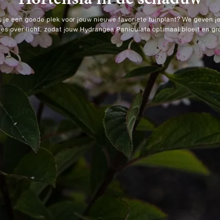
Hortensia in de schaduw
 je een goede plek voor jouw nieuwe favoriete tuinplant? We geven j
ies over licht, zodat jouw Hydrangea Paniculata optimaal bloeit en gro