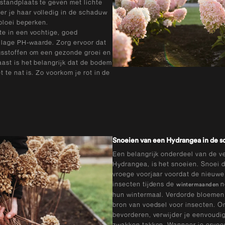
 standplaats te geven met lichte
r je haar volledig in de schaduw
 bloei beperken.
te in een vochtige, goed
 lage PH-waarde. Zorg ervoor dat
ngsstoffen om een gezonde groei en
aast is het belangrijk dat de bodem
et te nat is. Zo voorkom je rot in de
Snoeien van een Hydrangea in de 
Een belangrijk onderdeel van de v
Hydrangea, is het snoeien. Snoei de
vroege voorjaar voordat de nieuwe 
insecten tijdens de
n
wintermaanden
hun wintermaal. Verdorde bloemen
bron van voedsel voor insecten. O
bevorderen, verwijder je eenvoudi
zwakken takken. Wanneer je ervoor