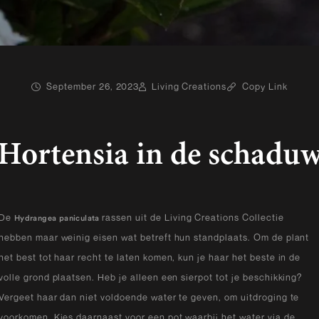
September 26, 2023
Living Creations
Copy Link
Hortensia in de schadu
De
rassen uit de Living Creations Collectie
Hydrangea paniculata
hebben maar weinig eisen wat betreft hun standplaats. Om de plant
het best tot haar recht te laten komen, kun je haar het beste in de
volle grond plaatsen. Heb je alleen een sierpot tot je beschikking?
Vergeet haar dan niet voldoende water te geven, om uitdroging te
voorkomen. Kies daarnaast voor een pot waarbij het water via de