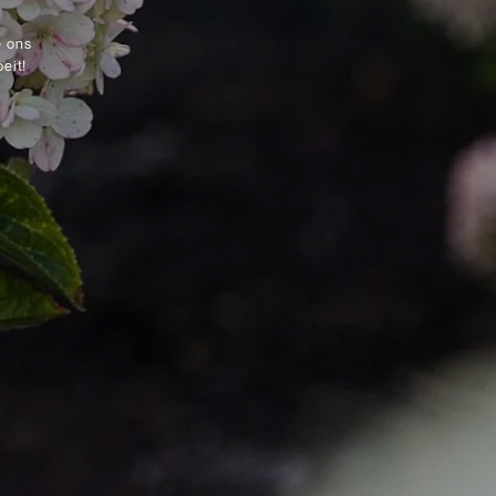
e ons
eit!