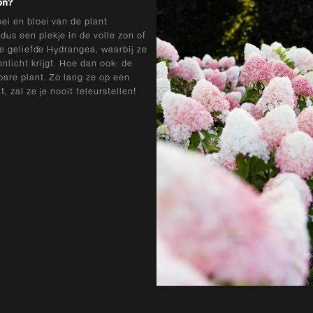
on?
ei en bloei van de plant
us een plekje in de volle zon of
 je geliefde Hydrangea, waarbij ze
nlicht krijgt. Hoe dan ook: de
bare plant. Zo lang ze op een
, zal ze je nooit teleurstellen!