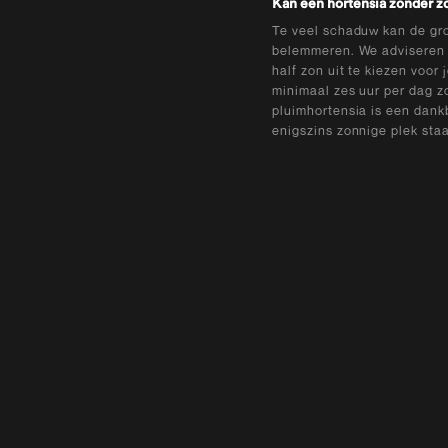
Kan een hortensia zonder z
Te veel schaduw kan de gro
belemmeren. We adviseren d
half zon uit te kiezen voor
minimaal zes uur per dag zo
pluimhortensia is een dank
enigszins zonnige plek staat