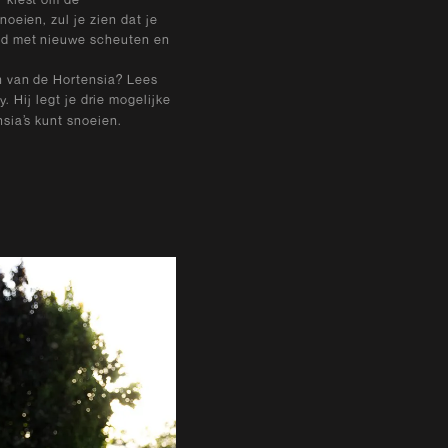
oeien, zul je zien dat je
nd met nieuwe scheuten en
n van de Hortensia? Lees
. Hij legt je drie mogelijke
sia’s kunt snoeien.