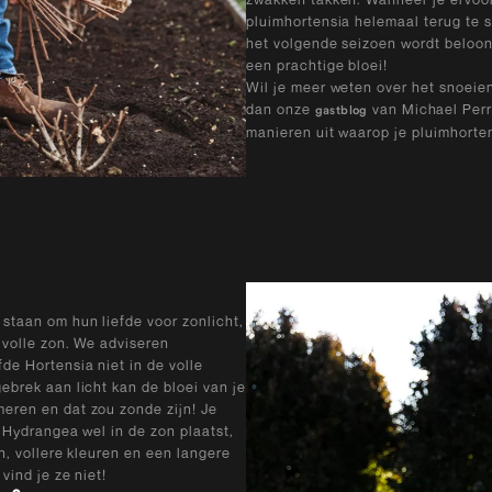
pluimhortensia helemaal terug te sn
het volgende seizoen wordt beloo
een prachtige bloei!
Wil je meer weten over het snoeie
dan onze
van Michael Perry
gastblog
manieren uit waarop je pluimhorten
staan om hun liefde voor zonlicht,
 volle zon. We adviseren
de Hortensia niet in de volle
ebrek aan licht kan de bloei van je
eren en dat zou zonde zijn! Je
 Hydrangea wel in de zon plaatst,
en, vollere kleuren en een langere
vind je ze niet!