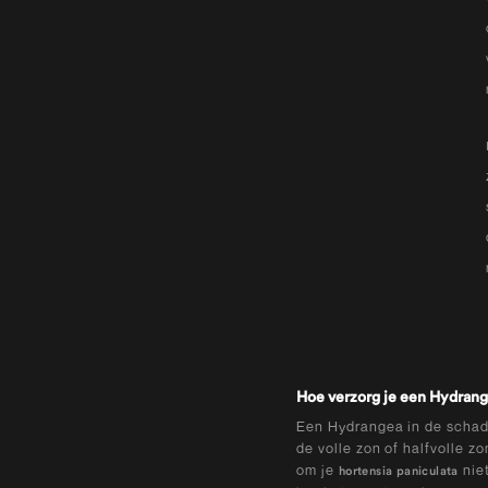
Hoe verzorg je een Hydrang
Een Hydrangea in de schadu
de volle zon of halfvolle z
om je
niet
hortensia paniculata