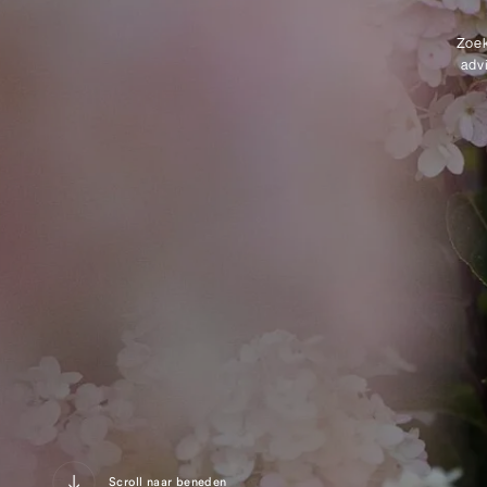
Zoek
adv
Scroll naar beneden