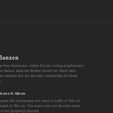
flanzen
e Ihrer Hortensie, indem Sie sie richtig einpflanzen!
ie darauf, dass der Boden feucht ist. Nach dem
zen müssen Sie die Wurzeln vollständig mit Erde
.
0 cm x H. 150 cm
 years the Hydrangea will reach a width of 100 cm
eight of 150 cm. The exact size will deviate when
 is not (properly) pruned.