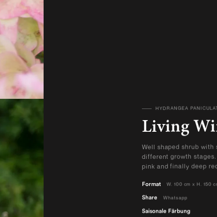
HYDRANGEA PANICULA
ALLE PRODUKTE ANZE
Living Wi
Well shaped shrub with 
different growth stages.
pink and finally deep re
Format
W. 100 cm x H. 150 
Share
Whatsapp
Saisonale Färbung