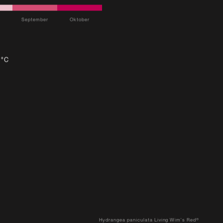
September
Oktober
e
 °C
Hydrangea paniculata Living Wim's Red®