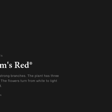
TA
IGEN
m's Red®
strong branches. The plant has three
 The flowers turn from white to light
d.
cm