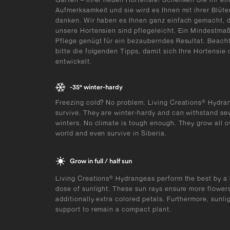
Aufmerksamkeit und sie wird es Ihnen mit ihrer Blüt
danken. Wir haben es Ihnen ganz einfach gemacht, 
unsere Hortensien sind pflegeleicht. Ein Mindestma
Pflege genügt für ein bezauberndes Resultat. Beach
bitte die folgenden Tipps, damit sich Ihre Hortensie 
entwickelt.
-35° winter-hardy
Freezing cold? No problem. Living Creations® Hydran
survive. They are winter-hardy and can withstand se
winters. No climate is tough enough. They grow all o
world and even survive in Siberia.
Grow in full / half sun
Living Creations® Hydrangeas perform the best by a 
dose of sunlight. These sun rays ensure more flower
additionally extra colored petals. Furthermore, sunli
support to remain a compact plant.