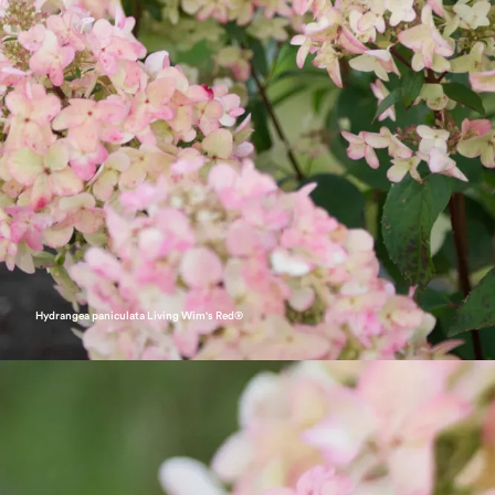
Hydrangea paniculata Living Wim's Red®