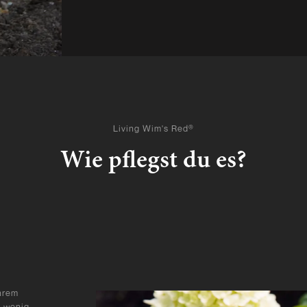
Living Wim's Red®
Wie pflegst du es?
hrem
n wenig