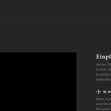
Einp
Helfen Si
Achten S
Einpflan
bedecken
W. 10
After 3-4
and the h
the plant