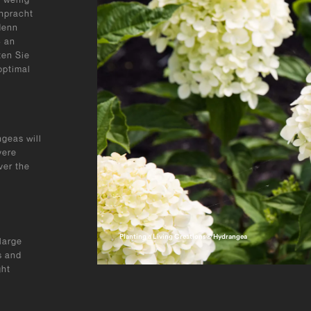
enpracht
denn
ß an
ten Sie
optimal
geas will
vere
ver the
Planting a Living Creations® Hydrangea
large
s and
ght