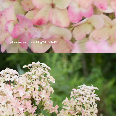
Hydrangea paniculata Living Wim's Red®