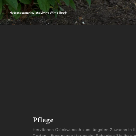
Hydrangea paniculata Living Wim's Red®
Pflege
Herzlichen Glückwunsch zum jüngsten Zuwachs in I
Garten – Ihrer neuen Hortensie! Schenken Sie ihr ei