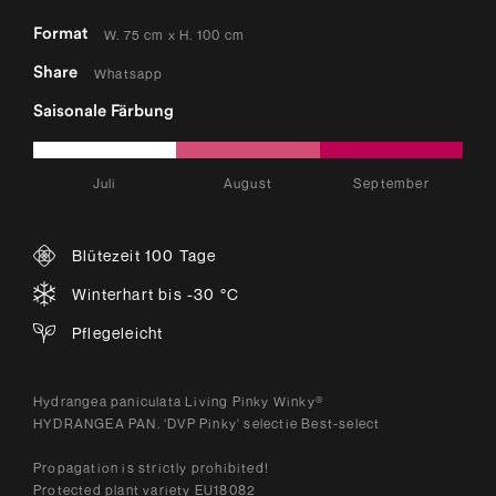
Format
W. 75 cm x H. 100 cm
Share
Whatsapp
Saisonale Färbung
Juli
August
September
Blütezeit 100 Tage
Winterhart bis -30 °C
Pflegeleicht
Hydrangea paniculata Living Pinky Winky®
HYDRANGEA PAN. ‘DVP Pinky' selectie Best-select
Propagation is strictly prohibited!
Protected plant variety EU18082