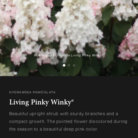
Hydrangea paniculata Living Pinky Winky®
HYDRANGEA PANICULATA
Living Pinky Winky®
Beautiful upright shrub with sturdy branches and a
compact growth. The pointed flower discolored during
the season to a beautiful deep pink color.