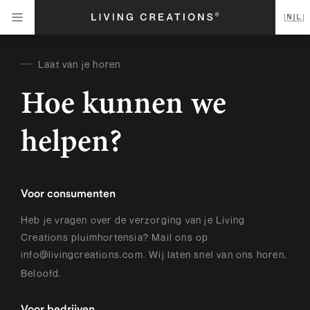
🇳🇱
Laat van je horen
Hoe kunnen we
helpen?
Voor consumenten
Heb je vragen over de verzorging van je Living
Creations pluimhortensia? Mail ons op
info@livingcreations.com
. Wij laten snel van ons horen.
Beloofd.
Voor bedrijven