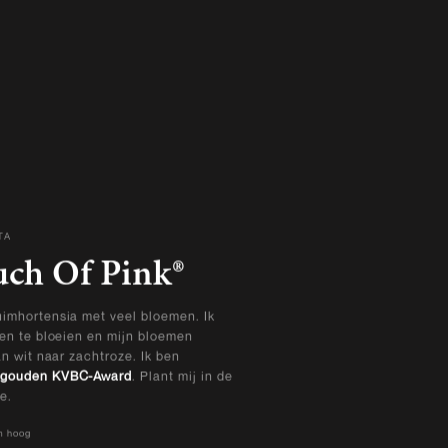
TA
EN
uch Of Pink®
imhortensia met veel bloemen. Ik
oen te bloeien en mijn bloemen
an wit naar zachtroze. Ik ben
gouden KVBC-Award
. Plant mij in de
e.
m hoog