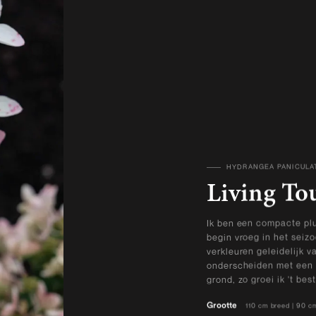
HYDRANGEA PANICULA
BEKIJK ALLE PRODUCT
Living To
Ik ben een compacte plu
begin vroeg in het seiz
verkleuren geleidelijk v
onderscheiden met een
grond, zo groei ik 't best
Grootte
110 cm breed | 90 c