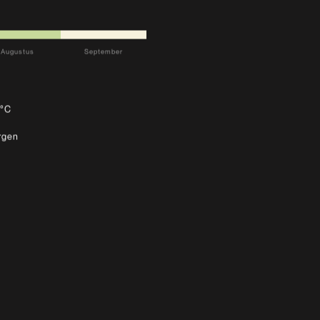
Augustus
September
0°C
rgen