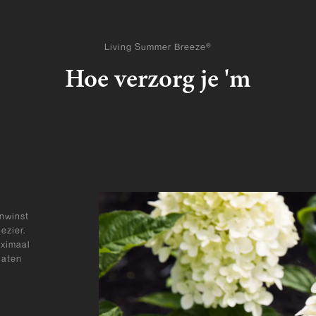
Living Summer Breeze®
Hoe verzorg je 'm
anwinst
ezier.
aximaal
laten