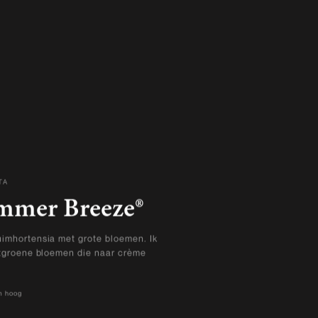
TA
EN
mmer Breeze®
imhortensia met grote bloemen. Ik
htgroene bloemen die naar crème
m hoog