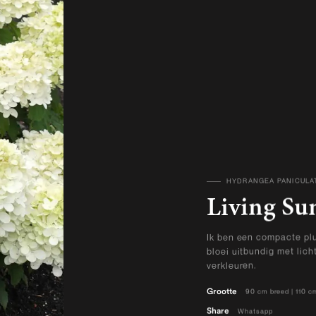
HYDRANGEA PANICULA
BEKIJK ALLE PRODUCT
Living Su
Ik ben een compacte plu
bloei uitbundig met lic
verkleuren.
Grootte
90 cm breed | 110 c
Share
Whatsapp