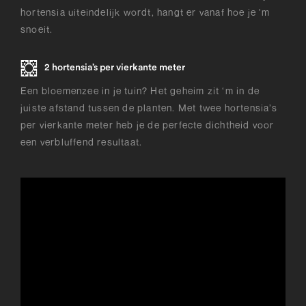
hortensia uiteindelijk wordt, hangt er vanaf hoe je 'm
snoeit.
2 hortensia’s per vierkante meter
Een bloemenzee in je tuin? Het geheim zit ‘m in de
juiste afstand tussen de planten. Met twee hortensia’s
per vierkante meter heb je de perfecte dichtheid voor
een verbluffend resultaat.