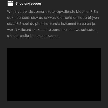
Snoeiend succes
Wil je volgende zomer grote, opvallende bloemen? En
ook nog eens stevige takken, die recht omhoog blijven
staan? Snoei de pluimhortensia helemaal terug en je
wordt volgend seizoen beloond met nieuwe scheuten,
die uitbundig bloemen dragen.