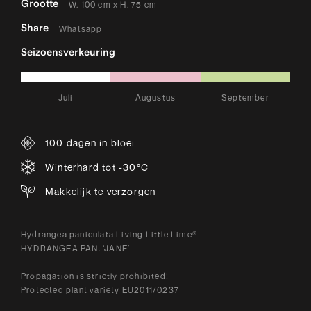
Grootte
W. 100 cm x H. 75 cm
Share
Whatsapp
Seizoensverkeuring
Juli
Augustus
September
100 dagen in bloei
Winterhard tot -30°C
Makkelijk te verzorgen
Hydrangea paniculata Living Little Lime®
HYDRANGEA PAN. ‘JANE’
Propagation is strictly prohibited!
Protected plant variety EU2011/0237