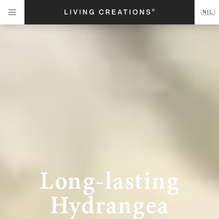
🇳🇱
Long-lasting
Hydrangea